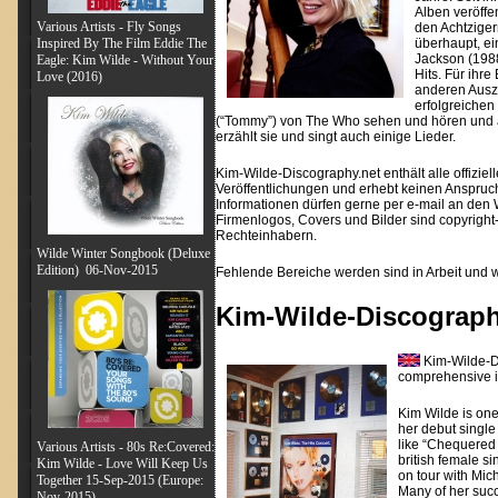
Alben veröffe
Various Artists - Fly Songs
den Achtziger
Inspired By The Film Eddie The
überhaupt, ei
Jackson (1988
Eagle: Kim Wilde - Without Your
Hits. Für ihr
Love (2016)
anderen Ausze
erfolgreichen
(“Tommy”) von The Who sehen und hören und auc
erzählt sie und singt auch einige Lieder.
Kim-Wilde-Discography.net enthält alle offiziell
Veröffentlichungen und erhebt keinen Anspruch 
Informationen dürfen gerne per e-mail an de
Firmenlogos, Covers und Bilder sind copyrigh
Rechteinhabern.
Wilde Winter Songbook (Deluxe
Edition) 06-Nov-2015
Fehlende Bereiche werden sind in Arbeit und w
Kim-Wilde-Discograph
Kim-Wilde-Di
comprehensive i
Kim Wilde is one
her debut single
like “Chequered 
Various Artists - 80s Re:Covered:
british female s
Kim Wilde - Love Will Keep Us
on tour with Mic
Together 15-Sep-2015 (Europe:
Many of her succ
Nov-2015)