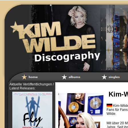
Aktuelle Veröffentlichungen /
Latest Releases:
Kim-W
Kim-Wilde
Fans für Fans
Wilde.
Mit über 20 M
Jahre. Seit ih